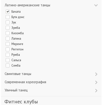
Латино-американские танцы
Бачата
Бути дэнс
Зук
Зумба
Кизомба
Латина
Меренге
Реггетон
Румба
Сальса
Семба
Свинговые танцы
Современная хореография
Уличный танец
Фитнес клубы