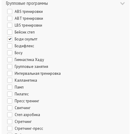
Групповые программы
ABS тренировки
ABT тренировки
LBS тренировки
Бейсик степ
Боди скульпт
Бодифлекс
Босу
Гимнастика Хаду
Групповые занятия
Интервальная тренировка
Калланетика
Памп
Пилатес
Пресс тренинг
Свитчинг
Степ аэробика
Стретчинг
Стретчинг-пресс