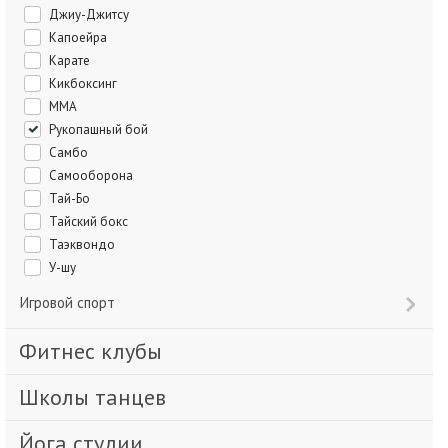
Джиу-Джитсу
Капоейра
Карате
Кикбоксинг
ММА
Рукопашный бой
Самбо
Самооборона
Тай-Бо
Тайский бокс
Таэквондо
У-шу
Игровой спорт
Фитнес клубы
Школы танцев
Йога студии