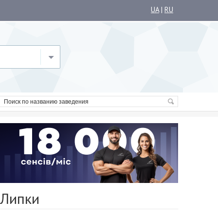
UA
|
RU
 Липки