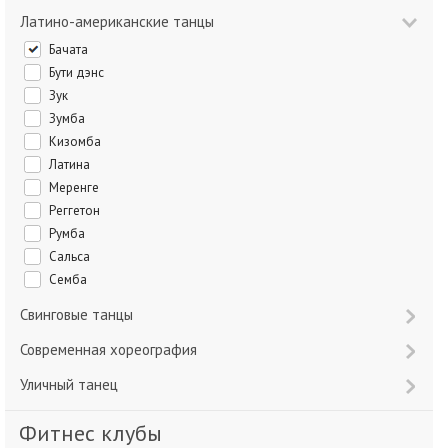
Латино-американские танцы
Бачата
Бути дэнс
Зук
Зумба
Кизомба
Латина
Меренге
Реггетон
Румба
Сальса
Семба
Свинговые танцы
Современная хореография
Уличный танец
Фитнес клубы