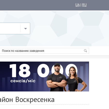
UA
|
RU
айон Воскресенка