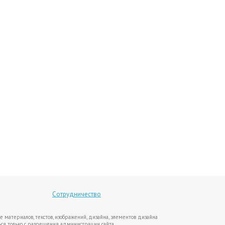
Сотрудничество
е материалов, текстов, изображений, дизайна, элементов дизайна
ся только с разрешения администрации сайта.