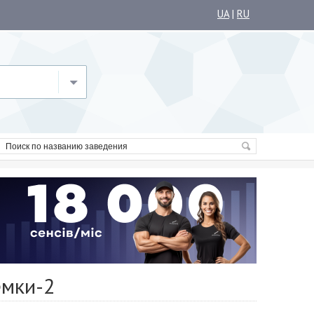
UA
|
RU
емки-2