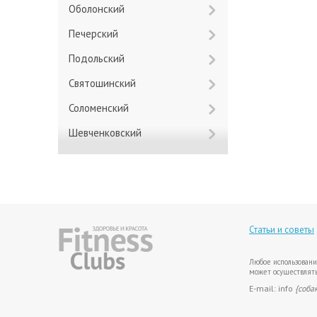
Оболонский
Печерский
Подольский
Святошинский
Соломенский
Шевченковский
Статьи и советы
Любое использовани
может осуществлять
E-mail: info
{соба