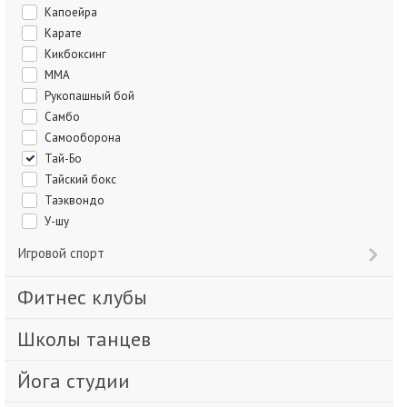
Капоейра
Карате
Кикбоксинг
ММА
Рукопашный бой
Самбо
Самооборона
Тай-Бо
Тайский бокс
Таэквондо
У-шу
Игровой спорт
Фитнес клубы
Школы танцев
Йога студии