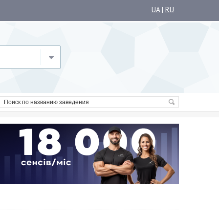
UA
|
RU