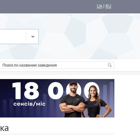
UA
|
RU
вка