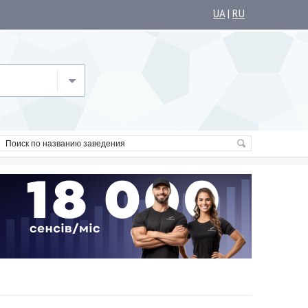
UA
|
RU