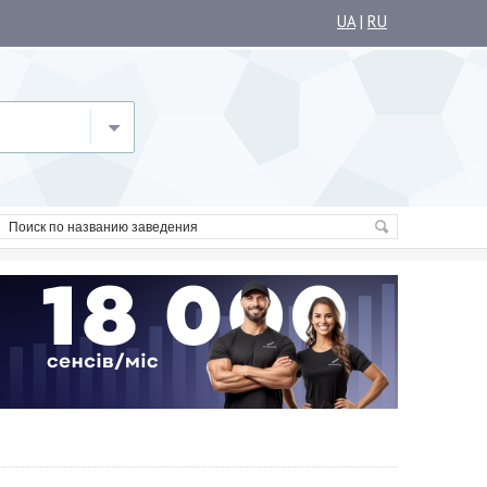
UA
|
RU