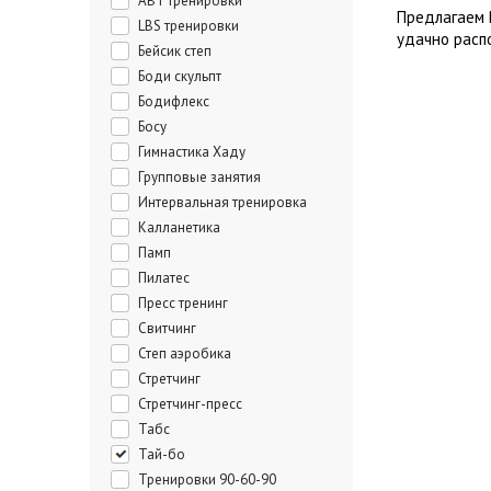
ABT тренировки
Предлагаем 
LBS тренировки
удачно расп
Бейсик степ
Боди скульпт
Бодифлекс
Босу
Гимнастика Хаду
Групповые занятия
Интервальная тренировка
Калланетика
Памп
Пилатес
Пресс тренинг
Свитчинг
Степ аэробика
Стретчинг
Стретчинг-пресс
Табс
Тай-бо
Тренировки 90-60-90