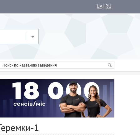
UA
|
RU
Теремки-1