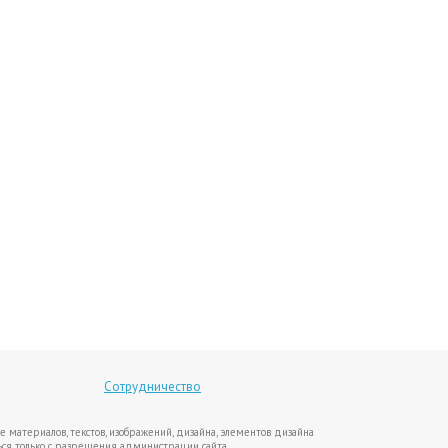
Сотрудничество
е материалов, текстов, изображений, дизайна, элементов дизайна
ся только с разрешения администрации сайта.