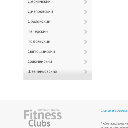
Деснянский
Днепровский
Оболонский
Печерский
Подольский
Святошинский
Соломенский
Шевченковский
Статьи и советы
Любое использовани
может осуществлять