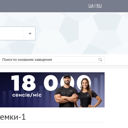
UA
|
RU
ремки-1