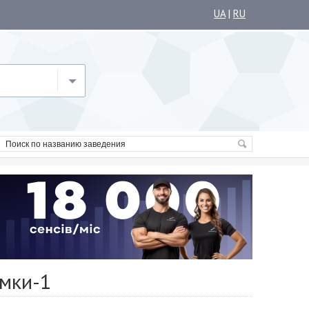
UA
|
RU
емки-1