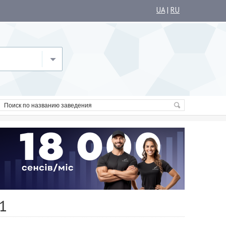
UA
|
RU
1