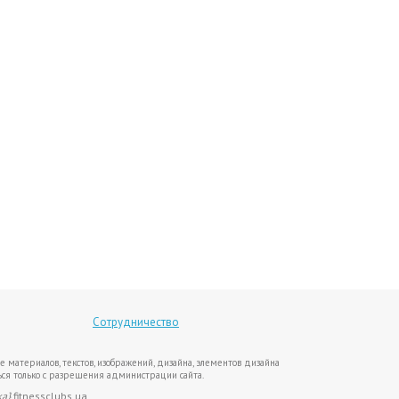
Сотрудничество
е материалов, текстов, изображений, дизайна, элементов дизайна
ся только с разрешения администрации сайта.
ка}
fitnessclubs.ua