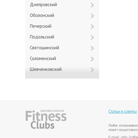
Днепровский
Оболонский
Печерский
Подольский
Святошинский
Соломенский
Шевченковский
Статьи и советы
Любое использовани
может осуществлять
E-mail: info
{соба