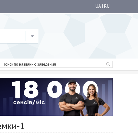
UA
|
RU
емки-1