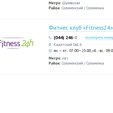
Метро:
Шулявская
Район:
Соломенский / Соломенка
Фитнес клуб «Fitness24»
(044) 246-83-51
(096) 994-3
посмотреть номе
Кадетский Гай, 6
пн. — пт.: 07:00—23:00, сб. - вс.: 09
Метро:
нет
Район:
Соломенский / Соломенка