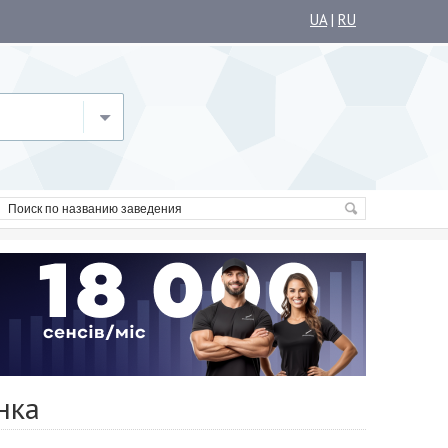
UA
|
RU
нка