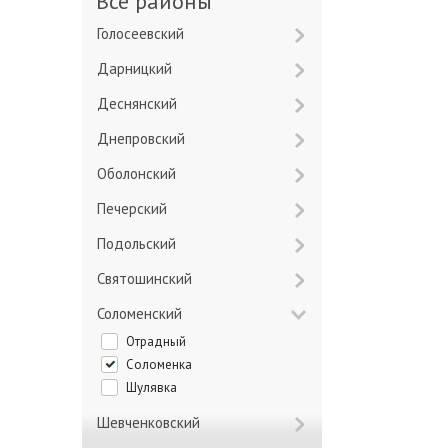
Все районы
Голосеевский
Дарницкий
Деснянский
Днепровский
Оболонский
Печерский
Подольский
Святошинский
Соломенский
Отрадный
Соломенка
Шулявка
Шевченковский