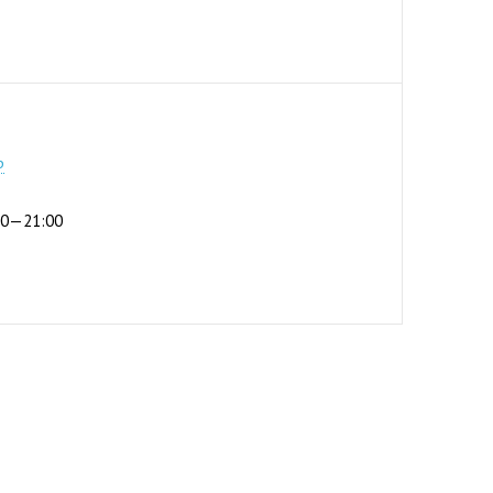
8-84
р
:00—21:00