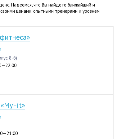
денс. Надеемся, что Вы найдете ближайший и
 своими ценами, опытными тренерами и уровнем
 фитнеса»
3-96
р
рпус 8-б)
:00—22:00
 «MyFit»
р
:00—21:00