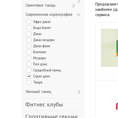
Предлагаем 
Свинговые танцы
наиболее уд
Современная хореография
сервиса.
Афро джаз
Боди балет
Джаз
Джаз модерн
Джаз фанк
Контемп
Модерн
Пол дэнс
Свадебный танец
Стрип денс
Тверк
Уличный танец
Фитнес клубы
Спортивные секции