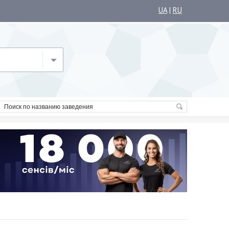
UA
|
RU