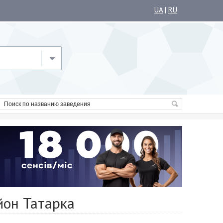
UA
|
RU
йон Татарка