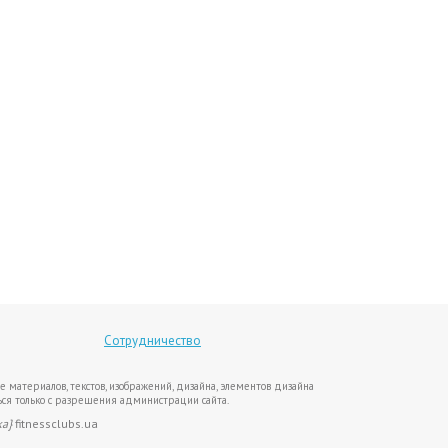
Сотрудничество
е материалов, текстов, изображений, дизайна, элементов дизайна
ся только с разрешения администрации сайта.
ка}
fitnessclubs.ua