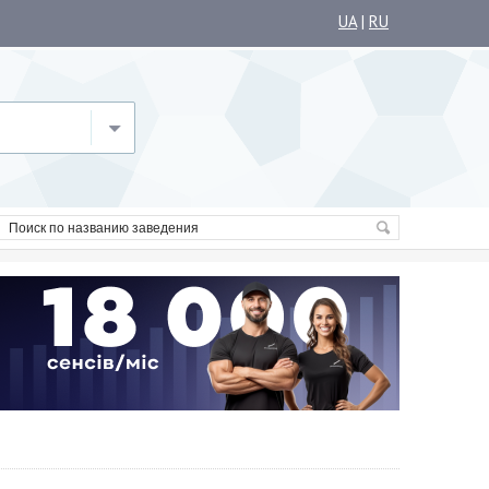
UA
|
RU