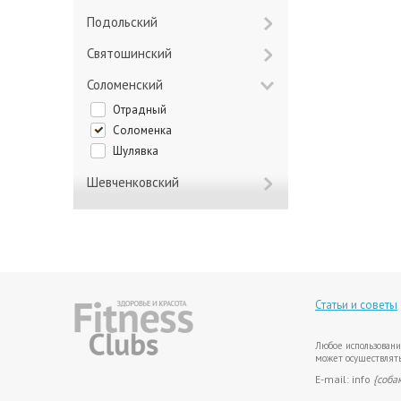
Подольский
Святошинский
Соломенский
Отрадный
Соломенка
Шулявка
Шевченковский
Статьи и советы
Любое использовани
может осуществлять
E-mail: info
{соба