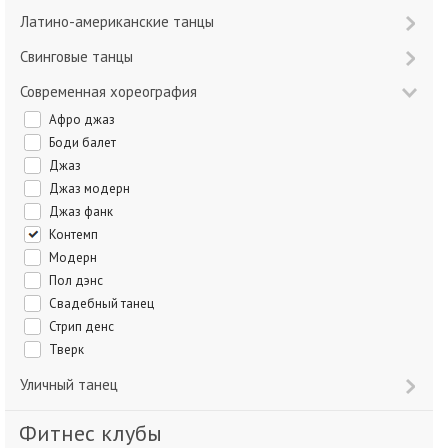
Латино-американские танцы
Свинговые танцы
Современная хореография
Афро джаз
Боди балет
Джаз
Джаз модерн
Джаз фанк
Контемп
Модерн
Пол дэнс
Свадебный танец
Стрип денс
Тверк
Уличный танец
Фитнес клубы