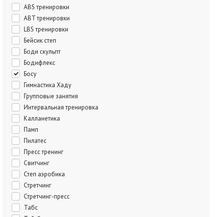
ABS тренировки
ABT тренировки
LBS тренировки
Бейсик степ
Боди скульпт
Бодифлекс
Босу
Гимнастика Хаду
Групповые занятия
Интервальная тренировка
Калланетика
Памп
Пилатес
Пресс тренинг
Свитчинг
Степ аэробика
Стретчинг
Стретчинг-пресс
Табс