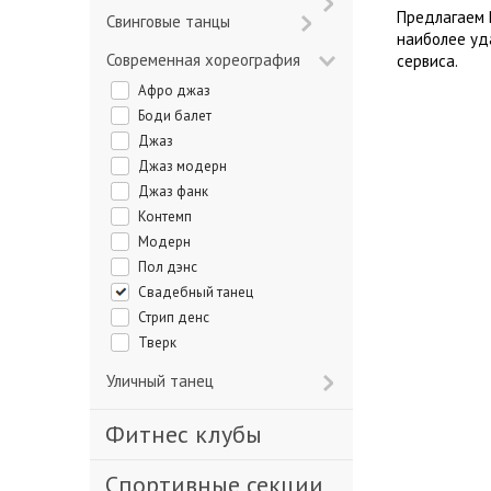
Предлагаем 
Свинговые танцы
наиболее уд
Современная хореография
сервиса.
Афро джаз
Боди балет
Джаз
Джаз модерн
Джаз фанк
Контемп
Модерн
Пол дэнс
Свадебный танец
Стрип денс
Тверк
Уличный танец
Фитнес клубы
Спортивные секции