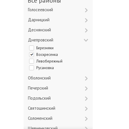
Все районы
Голосеевский
Дарницкий
Деснянский
Днепровский
Березняки
Воскресенка
Левобережный
Русановка
Оболонский
Печерский
Подольский
Святошинский
Соломенский
Шевченковский