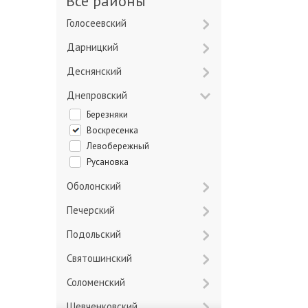
Все районы
Голосеевский
Дарницкий
Деснянский
Днепровский
Березняки
Воскресенка
Левобережный
Русановка
Оболонский
Печерский
Подольский
Святошинский
Соломенский
Шевченковский