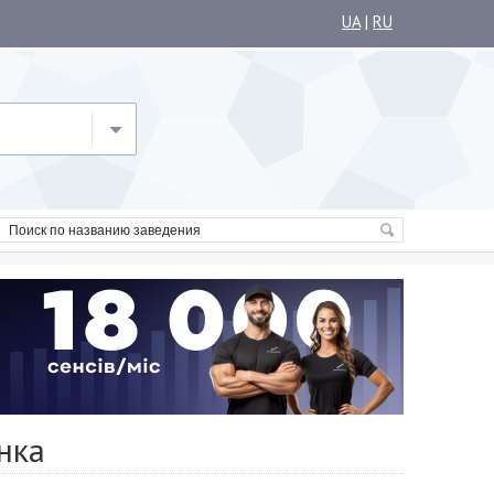
UA
|
RU
нка