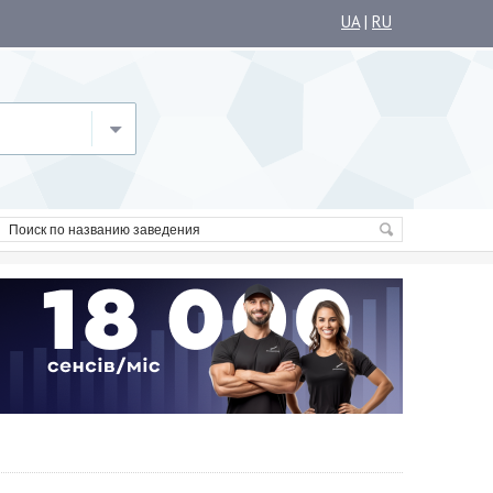
UA
|
RU