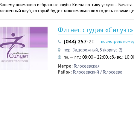
Вашему вниманию избранные клубы Киева по типу услуги – Бачата
оложенный клуб, который будет максимально подходить своими це
Фитнес студия «Силуэт»
(044) 257-20-80
(095) 554-4
посмотреть номе
пер. Задорожный, 5 (корпус 2)
пн. — пт.: 08:00—22:00, сб.- вс.: 10
Метро:
Голосеевская
Район:
Голосеевский / Голосеево