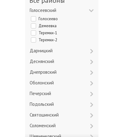
Все районы
Голосеевский
Голосеево
Демеевка
Теремки-1
Теремки-2
Дарницкий
Деснянский
Днепровский
Оболонский
Печерский
Подольский
Святошинский
Соломенский
Шевченковский