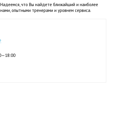
. Надеемся, что Вы найдете ближайший и наиболее
нами, опытными тренерами и уровнем сервиса.
4-44
р
:00—18:00