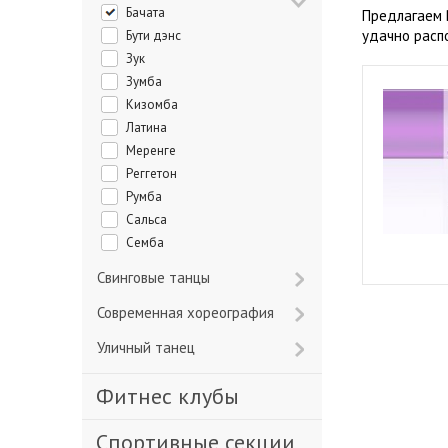
Бачата
Предлагаем 
удачно расп
Бути дэнс
Зук
Зумба
Кизомба
Латина
Меренге
Реггетон
Румба
Сальса
Семба
Свинговые танцы
Современная хореография
Уличный танец
Фитнес клубы
Спортивные секции