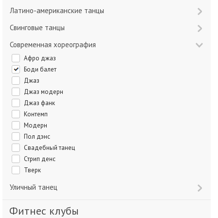
Латино-американские танцы
Свинговые танцы
Современная хореография
Афро джаз
Боди балет
Джаз
Джаз модерн
Джаз фанк
Контемп
Модерн
Пол дэнс
Свадебный танец
Стрип денс
Тверк
Уличный танец
Фитнес клубы