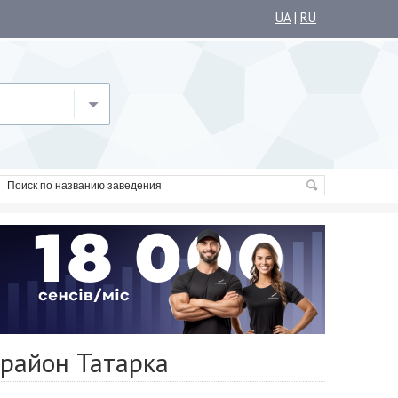
UA
|
RU
орайон Татарка