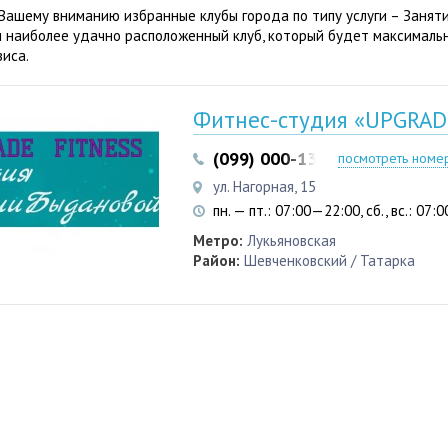
Вашему вниманию избранные клубы города по типу услуги – Заняти
 наиболее удачно расположенный клуб, который будет максималь
виса.
Фитнес-студия «UPGRADE
(099) 000-13-33
(093) 617-2
посмотреть номе
ул. Нагорная, 15
пн. — пт.: 07:00—22:00, сб., вс.: 07
Метро:
Лукьяновская
Район:
Шевченковский / Татарка