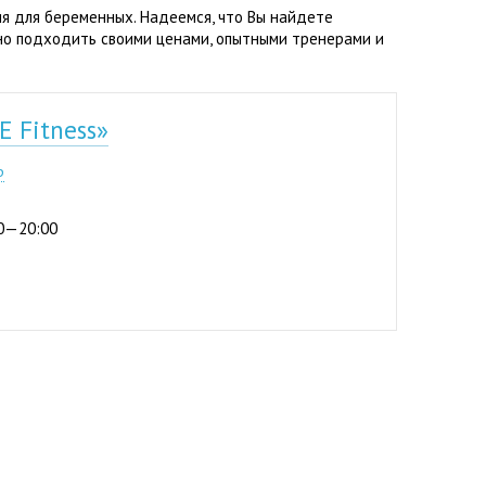
я для беременных. Надеемся, что Вы найдете
но подходить своими ценами, опытными тренерами и
 Fitness»
0-01
р
:00—20:00