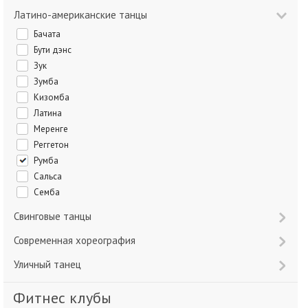
Латино-американские танцы
Бачата
Бути дэнс
Зук
Зумба
Кизомба
Латина
Меренге
Реггетон
Румба
Сальса
Семба
Свинговые танцы
Современная хореография
Уличный танец
Фитнес клубы