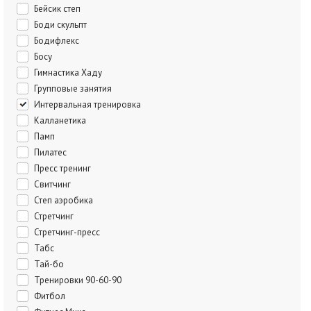
Бейсик степ
Боди скульпт
Бодифлекс
Босу
Гимнастика Хаду
Групповые занятия
Интервальная тренировка
Калланетика
Памп
Пилатес
Пресс тренинг
Свитчинг
Степ аэробика
Стретчинг
Стретчинг-пресс
Табс
Тай-бо
Тренировки 90-60-90
Фитбол