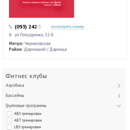
(093) 242·35·08
(096) 764-15-76
посмотреть номер
ул Попудренко, 52-Б
Метро:
Черниговская
Район:
Дарницкий / Дарница
Фитнес клубы
Аэробика
Бассейны
Групповые программы
ABS тренировки
ABT тренировки
LBS тренировки