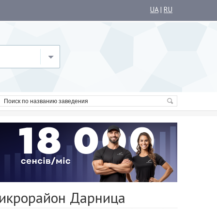
UA
|
RU
микрорайон Дарница