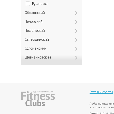
Русановка
Оболонский
Печерский
Подольский
Святошинский
Соломенский
Шевченковский
Статьи и советы
Любое использовани
может осуществлять
E-mail: info
{соба