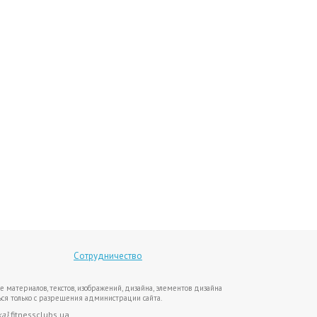
Сотрудничество
е материалов, текстов, изображений, дизайна, элементов дизайна
ся только с разрешения администрации сайта.
ка}
fitnessclubs.ua