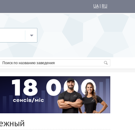
UA
|
RU
режный