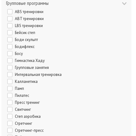
Групповые программы
ABS тренировки
ABT тренировки
LBS тренировки
Бейсик степ
Боди скульпт
Бодифлекс
Босу
Гимнастика Хаду
Групповые занятия
Интервальная тренировка
Калланетика
Памп
Пилатес
Пресс тренинг
Свитчинг
Степ аэробика
Стретчинг
Стретчинг-пресс