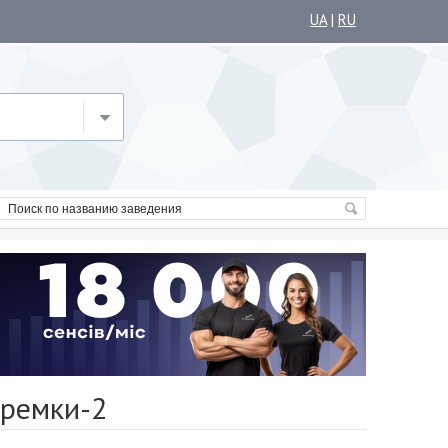
UA
|
RU
еремки-2