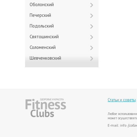
Оболонский
Печерский
Подольский
Святошинский
Соломенский
Шевченковский
Статьи и советы
Любое использовани
может осуществлять
E-mail: info
{соба