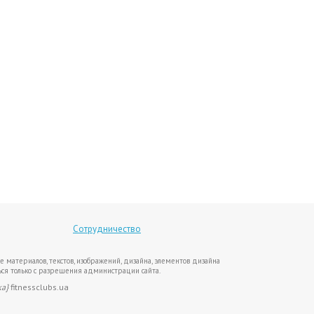
Сотрудничество
е материалов, текстов, изображений, дизайна, элементов дизайна
ся только с разрешения администрации сайта.
ка}
fitnessclubs.ua