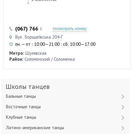
(067) 766 6172
(097) 279 2999
посмотреть номер
Вул . Борщагівська 204-Г
пн. — пт : 10:00—21:00 : сб: 10:00—17:00
Метро:
Шулявская
Район:
Соломенский / Соломенка
Школы танцев
Бальные танцы
Восточные танцы
Клубные танцы
Латино-американские танцы