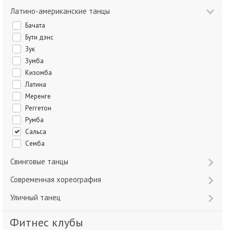
Латино-американские танцы
Бачата
Бути дэнс
Зук
Зумба
Кизомба
Латина
Меренге
Реггетон
Румба
Сальса
Семба
Свинговые танцы
Современная хореография
Уличный танец
Фитнес клубы