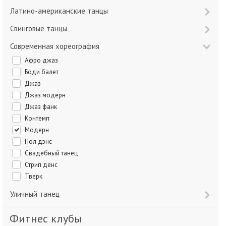
Латино-американские танцы
Свинговые танцы
Современная хореография
Афро джаз
Боди балет
Джаз
Джаз модерн
Джаз фанк
Контемп
Модерн
Пол дэнс
Свадебный танец
Стрип денс
Тверк
Уличный танец
Фитнес клубы