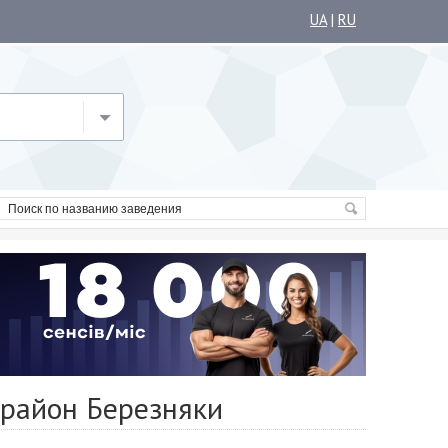
UA
|
RU
орайон Березняки