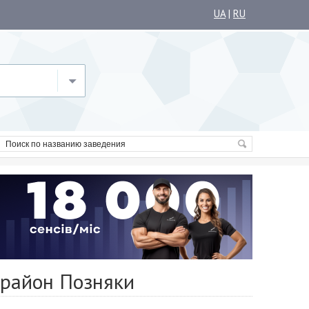
UA
|
RU
орайон Позняки