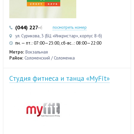
(044) 227-61-06
(050) 442-83-96
посмотреть номер
ул. Сурикова, 3 (БЦ «Инкристар», корпус 8-б)
пн. — пт.: 07:00—23:00, сб-вс..: 08:00—22:00
Метро:
Вокзальная
Район:
Соломенский / Соломенка
Студия фитнеса и танца «MyFit»