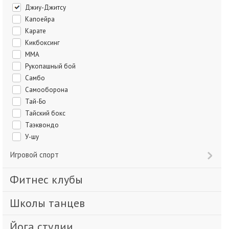
Джиу-Джитсу
Капоейра
Карате
Кикбоксинг
ММА
Рукопашный бой
Самбо
Самооборона
Тай-Бо
Тайский бокс
Таэквондо
У-шу
Игровой спорт
Фитнес клубы
Школы танцев
Йога студии