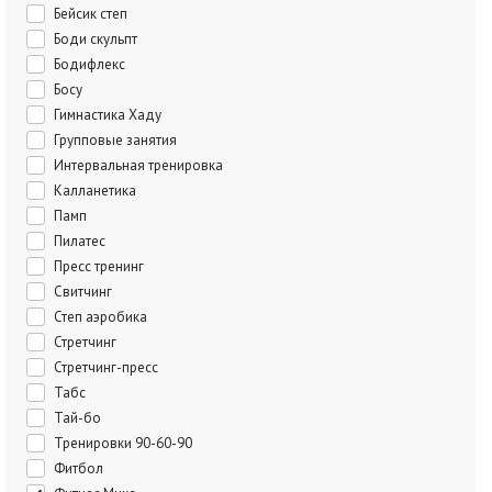
Бейсик степ
Боди скульпт
Бодифлекс
Босу
Гимнастика Хаду
Групповые занятия
Интервальная тренировка
Калланетика
Памп
Пилатес
Пресс тренинг
Свитчинг
Степ аэробика
Стретчинг
Стретчинг-пресс
Табс
Тай-бо
Тренировки 90-60-90
Фитбол