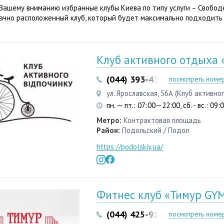
Вашему вниманию избранные клубы Киева по типу услуги – Свобод
ачно расположенный клуб, который будет максимально подходить
Клуб активного отдыха «
(044) 393-43-43
(044) 392-1
посмотреть номе
ул. Ярославская, 56А (Клуб активно
пн. — пт.: 07:00—22:00, сб. - вс.: 09
Метро:
Контрактовая площадь
Район:
Подольский / Подол
https://podolskiy.ua/
Фитнес клуб «Тимур GY
(044) 425-91-99
(093) 361-4
посмотреть номе