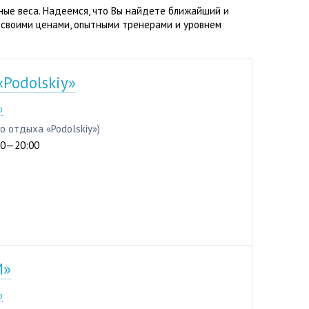
ные веса. Надеемся, что Вы найдете ближайший и
 своими ценами, опытными тренерами и уровнем
Podolskiy»
4-64
р
го отдыха «Podolskiy»)
:00—20:00
M»
7-37
р