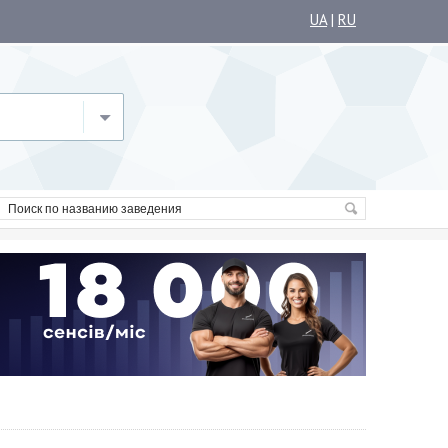
UA
|
RU