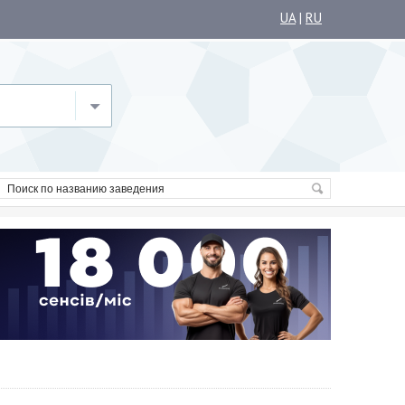
UA
|
RU