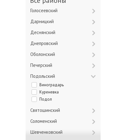
Все районы
Голосеевский
Дарницкий
Деснянский
Днепровский
Оболонский
Печерский
Подольский
Виноградарь
Куреневка
Подол
Святошинский
Соломенский
Шевченковский