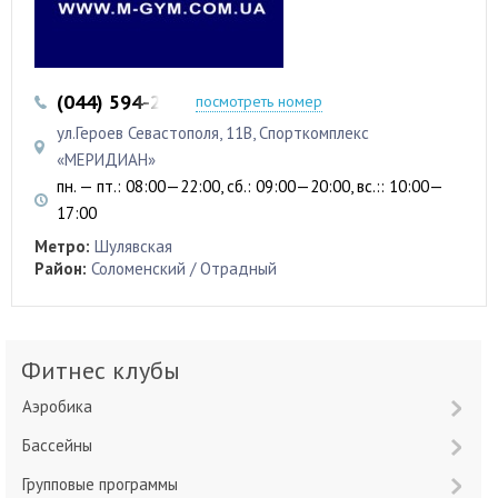
(044) 594-25-35
(096) 062-60-21
посмотреть номер
ул.Героев Севастополя, 11В, Спорткомплекс
«МЕРИДИАН»
пн. — пт.: 08:00—22:00, сб.: 09:00—20:00, вс.:: 10:00—
17:00
Метро:
Шулявская
Район:
Соломенский / Отрадный
Фитнес клубы
Аэробика
Бассейны
Групповые программы