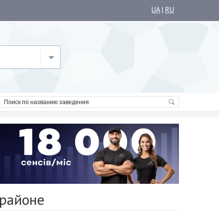
UA
|
RU
 районе