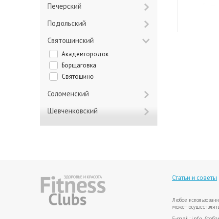
Печерский
Подольский
Святошинский
Академгородок
Борщаговка
Святошино
Соломенский
Шевченковский
Статьи и советы
Любое использовани
может осуществлять
E-mail: info
{соба