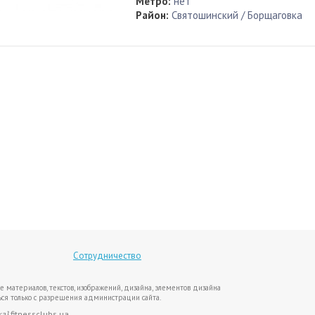
Метро:
нет
Район:
Святошинский / Борщаговка
Сотрудничество
е материалов, текстов, изображений, дизайна, элементов дизайна
ся только с разрешения администрации сайта.
ка}
fitnessclubs.ua