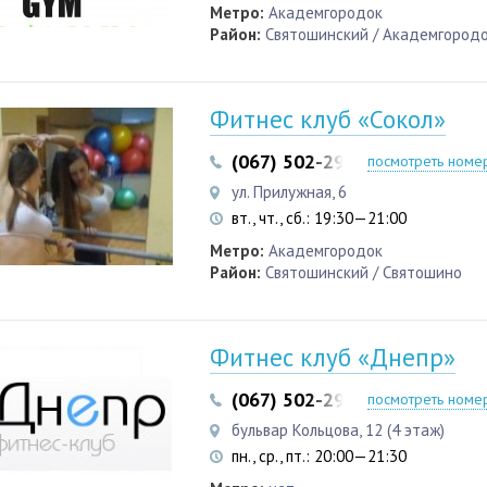
Метро:
Академгородок
Район:
Святошинский / Академгород
Фитнес клуб «Сокол»
(067) 502-29-69
(067) 527-3
посмотреть номе
ул. Прилужная, 6
вт., чт., сб.: 19:30—21:00
Метро:
Академгородок
Район:
Святошинский / Святошино
Фитнес клуб «Днепр»
(067) 502-29-69
(067) 527-3
посмотреть номе
бульвар Кольцова, 12 (4 этаж)
пн., ср., пт.: 20:00—21:30