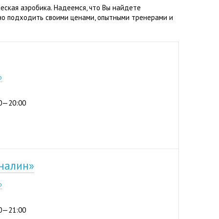
еская аэробика. Надеемся, что Вы найдете
но подходить своими ценами, опытными тренерами и
р
:00—20:00
налин»
р
:00—21:00